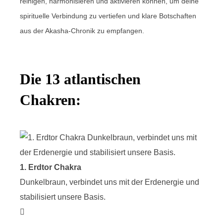
reinigen, harmonisieren und aktivieren können, um deine
spirituelle Verbindung zu vertiefen und klare Botschaften
aus der Akasha-Chronik zu empfangen.
Die 13 atlantischen
Chakren:
1. Erdtor Chakra
2. E
Dunkelbraun, verbindet uns mit der Erdenergie und
Schwa
stabilisiert unsere Basis.
physis